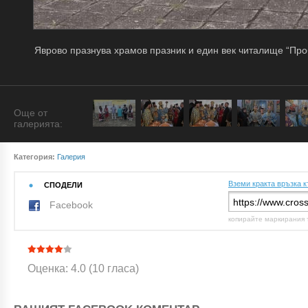
Яврово празнува храмов празник и един век читалище “Про
Още от
галерията:
Категория:
Галерия
Вземи кракта връзка к
СПОДЕЛИ
Facebook
копирайте маркирания 
Оценка: 4.0 (10 гласа)