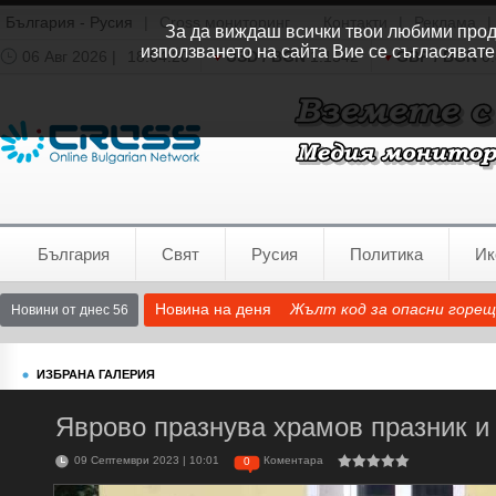
България - Русия
|
Cross мониторинг
Контакти
|
Реклама
|
За да виждаш всички твои любими продук
използването на сайта Вие се съгласявате
06 Авг 2026 |
18:04:21
USD / BGN
1.1542
GBP / BGN
0.
Времето:
София
0°C
България
Свят
Русия
Политика
Ик
Новина на деня
Жълт код за опасни горещ
Новини от днес 56
ИЗБРАНА ГАЛЕРИЯ
Яврово празнува храмов празник и
09 Септември 2023 | 10:01
Коментара
0