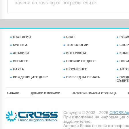
качени в cross.bg от потребителите.
БЪЛГАРИЯ
СВЯТ
РУСИ
КУЛТУРА
ТЕХНОЛОГИИ
СПОР
АНАЛИЗИ
ИНТЕРВЮТА
КОМЕ
ВРЕМЕТО
НОВИНИ ОТ ДНЕС
НОВИ
НАУКА
ШОУБИЗНЕС
АВТО
РОЖДЕНИЦИТЕ ДНЕС
ПРЕГЛЕД НА ПЕЧАТА
ПРЕД
СЪБИТ
НАЧАЛО
ДОБАВИ В ЛЮБИМИ
НАПРАВИ НАЧАЛНА СТРАНИЦА
Copyright © 2002 - 2026
CROSS Age
При използване на информация о
задължително.
Агенция Кросс не носи отговорно