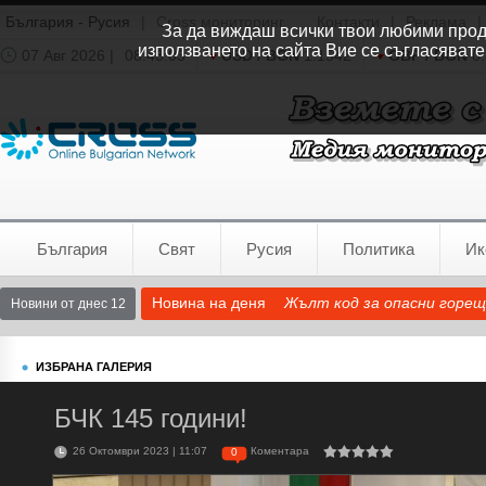
България - Русия
|
Cross мониторинг
Контакти
|
Реклама
|
За да виждаш всички твои любими продук
използването на сайта Вие се съгласявате
07 Авг 2026 |
08:43:03
USD / BGN
1.1542
GBP / BGN
0.
Времето:
София
0°C
България
Свят
Русия
Политика
Ик
Новина на деня
Жълт код за опасни горещ
Новини от днес 12
ИЗБРАНА ГАЛЕРИЯ
БЧК 145 години!
26 Октомври 2023 | 11:07
Коментара
0