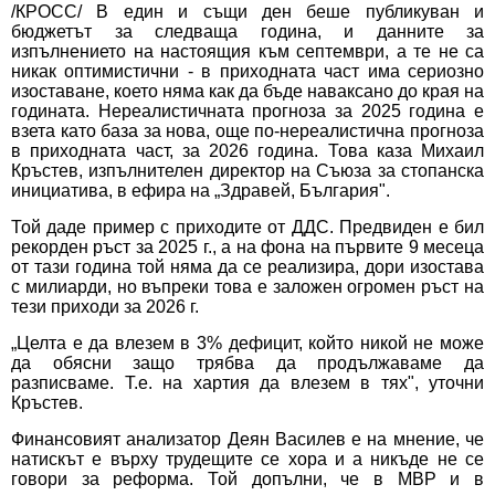
/КРОСС/ В един и същи ден беше публикуван и
бюджетът за следваща година, и данните за
изпълнението на настоящия към септември, а те не са
никак оптимистични - в приходната част има сериозно
изоставане, което няма как да бъде наваксано до края на
годината. Нереалистичната прогноза за 2025 година е
взета като база за нова, още по-нереалистична прогноза
в приходната част, за 2026 година. Това каза Михаил
Кръстев, изпълнителен директор на Съюза за стопанска
инициатива,
в ефира на „Здравей, България"
.
Той даде пример с приходите от ДДС. Предвиден е бил
рекорден ръст за 2025 г., а на фона на първите 9 месеца
от тази година той няма да се реализира, дори изостава
с милиарди, но въпреки това е заложен огромен ръст на
тези приходи за 2026 г.
„Целта е да влезем в 3% дефицит, който никой не може
да обясни защо трябва да продължаваме да
разписваме. Т.е. на хартия да влезем в тях", уточни
Кръстев.
Финансовият анализатор Деян Василев е на мнение, че
натискът е върху трудещите се хора и а никъде не се
говори за реформа. Той допълни, че в МВР и в