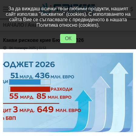
За да виждаш всички твои любими продукти, нашият
сайт използва "бисквитки" (cookies). С използването на
сайта Вие се съгласявате с предвиденото в нашата
НАЧАЛО
/
Анализи
Политика относно (cookies).
ОК
Какви рискове крие Бюджет 2026
04 Ноември 2025 | 11:51