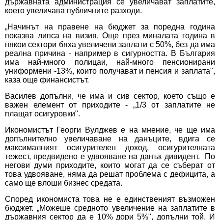
държавната администрация се увеличават заплатите,
което увеличава публичните разходи.
„Начинът на правене на бюджет за поредна година
показва липса на визия. Още през миналата година в
някои сектори бяха увеличени заплати с 50%, без да има
реална причина - например в сигурността. В България
има най-много полицаи, най-много пенсионирани
униформени -13%, които получават и пенсия и заплата",
каза още финансистът.
Василев допълни, че има и сив сектор, което също е
важен елемент от приходите - „1/3 от заплатите не
плащат осигуровки".
Икономистът Георги Вулджев е на мнение, че ще има
допълнително увеличаване на данъците, вдига се
максималният осигурителен доход, осигурителната
тежест, предвидено е удвояване на данък дивидент. По
негови думи приходите, които могат да се съберат от
това удвояване, няма да решат проблема с дефицита, а
само ще влоши бизнес средата.
Според икономиста това не е единственият възможен
бюджет. „Можеше средното увеличение на заплатите в
държавния сектор да е 10% дори 5%", допълни той. И