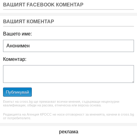
ВАШИЯТ FACEBOOK КОМЕНТАР
ВАШИЯТ КОМЕНТАР
Вашето име:
Коментар:
Публикувай
Екипът на cross.bg ще премахват всички мнения, съдържащи нецензурни
квалификации, обиди на расова, етническа или верска основа.
Редакцията на Агенция КРОСС не носи отговорност за мненията, качени в cross.bg
от потребителите.
реклама