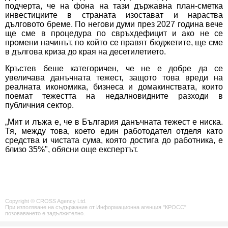
подчерта, че на фона на тази държавна план-сметка
инвестициите в страната изостават и нараства
дълговото бреме. По негови думи през 2027 година вече
ще сме в процедура по свръхдефицит и ако не се
промени начинът, по който се правят бюджетите, ще сме
в дългова криза до края на десетилетието.
Кръстев беше категоричен, че не е добре да се
увеличава данъчната тежест, защото това вреди на
реалната икономика, бизнеса и домакинствата, които
поемат тежестта на недалновидните разходи в
публичния сектор.
„Мит и лъжа е, че в България данъчната тежест е ниска.
Тя, между това, което един работодател отделя като
средства и чистата сума, която достига до работника, е
близо 35%", обясни още експертът.
Copyright © CROSS Agency Ltd.
При използване на съдържание от Информационна агенция "КРОСС"
позоваването е задължително.