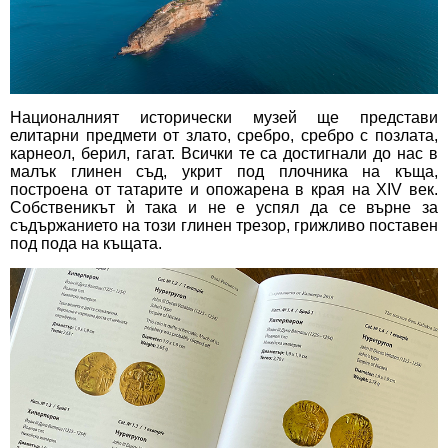
Националният исторически музей ще представи
елитарни предмети от злато, сребро, сребро с позлата,
карнеол, берил, гагат. Всички те са достигнали до нас в
малък глинен съд, укрит под плочника на къща,
построена от татарите и опожарена в края на XIV век.
Собственикът ѝ така и не е успял да се върне за
съдържанието на този глинен трезор, грижливо поставен
под пода на къщата.