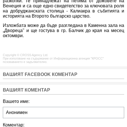
разкопки. Те принадлежат на петима от дожовете на
Венеция и са още едно свидетелство за ключовата роля
на добруджанската столица - Калиакра в събитията и
историята на Второто българско царство.
Изложбата може да бъде разгледана в Каменна зала на
„Двореца" и ще гостува в гр. Балчик до края на месец
октомври.
Copyright © CROSS Agency Ltd.
При използване на съдържание от Информационна агенция "КРОСС"
позоваването е задължително.
ВАШИЯТ FACEBOOK КОМЕНТАР
ВАШИЯТ КОМЕНТАР
Вашето име:
Коментар: