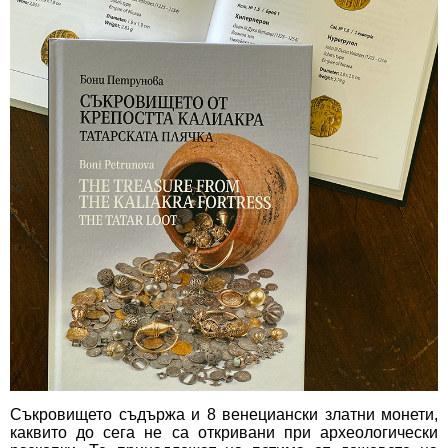
Съкровището съдържа и 8 венециански златни монети,
каквито до сега не са откривани при археологически