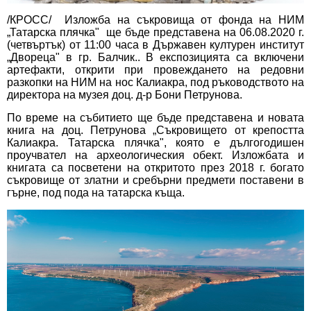
/КРОСС/ Изложба на съкровища от фонда на НИМ
„Татарска плячка" ще бъде представена на 06.08.2020 г.
(четвъртък) от 11:00 часа в Държавен културен институт
„Двореца" в гр. Балчик.. В експозицията са включени
артефакти, открити при провеждането на редовни
разкопки на НИМ на нос Калиакра, под ръководството на
директора на музея доц. д-р Бони Петрунова.
По време на събитието ще бъде представена и новата
книга на доц. Петрунова „Съкровището от крепостта
Калиакра. Татарска плячка", която е дългогодишен
проучвател на археологическия обект. Изложбата и
книгата са посветени на откритото през 2018 г. богато
съкровище от златни и сребърни предмети поставени в
гърне, под пода на татарска къща.