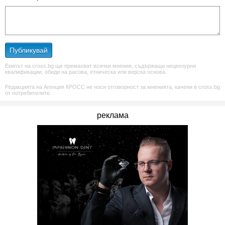
Публикувай
Екипът на cross.bg ще премахват всички мнения, съдържащи нецензурни
квалификации, обиди на расова, етническа или верска основа.
Редакцията на Агенция КРОСС не носи отговорност за мненията, качени в cross.bg
от потребителите.
реклама