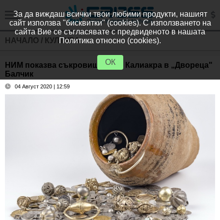
За да виждаш всички твои любими продукти, нашият
сайт използва "бисквитки" (cookies). С използването на
сайта Вие се съгласявате с предвиденото в нашата
НАЧАЛО
/
КУЛТУРА
Политика относно (cookies).
ОК
НИМ показва съкровищата на Калиакра в „Двореца"
Балчик
04 Август 2020 | 12:59