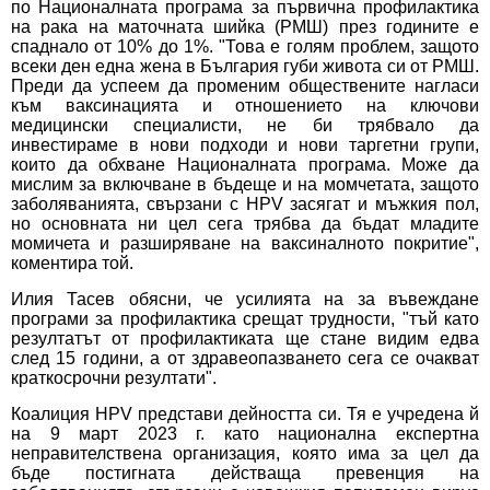
по Националната програма за първична профилактика
на рака на маточната шийка (РМШ) през годините е
спаднало от 10% до 1%. "Това е голям проблем, защото
всеки ден една жена в България губи живота си от РМШ.
Преди да успеем да променим обществените нагласи
към ваксинацията и отношението на ключови
медицински специалисти, не би трябвало да
инвестираме в нови подходи и нови таргетни групи,
които да обхване Националната програма. Може да
мислим за включване в бъдеще и на момчетата, защото
заболяванията, свързани с HPV засягат и мъжкия пол,
но основната ни цел сега трябва да бъдат младите
момичета и разширяване на ваксиналното покритие",
коментира той.
Илия Тасев обясни, че усилията на за въвеждане
програми за профилактика срещат трудности, "тъй като
резултатът от профилактиката ще стане видим едва
след 15 години, а от здравеопазването сега се очакват
краткосрочни резултати".
Коалиция HPV представи дейността си. Тя е учредена й
на 9 март 2023 г. като национална експертна
неправителствена организация, която има за цел да
бъде постигната действаща превенция на