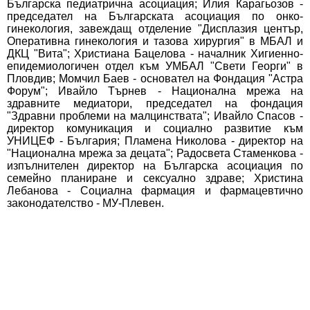
Българска педиатрична асоциация; Илия Карагьозов -
председател на Българската асоциация по онко-
гинекология, завеждащ отделение "Дисплазия център,
Оперативна гинекология и тазова хирургия" в МБАЛ и
ДКЦ "Вита"; Христиана Бацeлова - началник Хигиенно-
епидемиологичен отдел към УМБАЛ "Свети Георги" в
Пловдив; Момчил Баев - основател на Фондация "Астра
Форум"; Ивайло Търнев - Национална мрежа на
здравните медиатори, председател на фондация
"Здравни проблеми на малцинствата"; Ивайло Спасов -
директор комуникация и социално развитие към
УНИЦЕФ - България; Пламена Николова - директор на
"Национална мрежа за децата"; Радосвета Стаменкова -
изпълнителен директор на Българска асоциация по
семейно планиране и сексуално здраве; Христина
Лебанова - Социална фармация и фармацевтично
законодателство - МУ-Плевен.