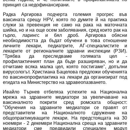
принцип са недофинансирани.
Радка Аргирова подчерта големия прогрес във
ваксината срещу HPV, която по думите й на практика
служи за превенция не само на рака на маточната
шийка, но и на още осем заболявания, сред които рак на
гърло, ларингс и бял дроб. Аргирова обясни
необходимостта да бъдат обучени в това отношение
личните лекари, педиатрите, АГ-специалистите и
лекарите от регионалните здравни инспекции (РЗИ).
"Трябва да преследваме голямата цел -
профилактичният план да бъде разширяван, но и да
отчитаме всяка малка цел, която постигаме", допълни
вирусологът. Христиана Бацелова предложи обученията
по ваксинопрофилактика на лекари да организират под
егидата на Министерство на здравеопазването.
Ивайло Търнев отбеляза успехите на Национална
мрежа на здравните медиатори за увеличаване на
ваксиналното покрити сред ромската общност:
"Обучения на здравните медиатори се правят от
представители на Националното сдружение на
общопрактикуващите лекари. На предстоящата на 30
ноември - 2 декември Национална среща на здравните
медиатори сме предвидили специален модул