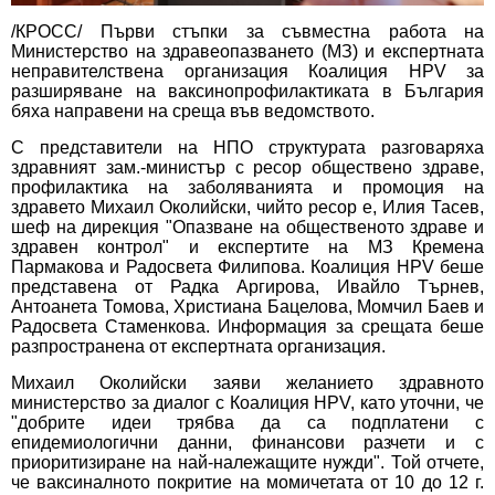
/КРОСС/ Първи стъпки за съвместна работа на
Министерство на здравеопазването (МЗ) и експертната
неправителствена организация Коалиция HPV за
разширяване на ваксинопрофилактиката в България
бяха направени на среща във ведомството.
С представители на НПО структурата разговаряха
здравният зам.-министър с ресор обществено здраве,
профилактика на заболяванията и промоция на
здравето Михаил Околийски, чийто ресор е, Илия Тасев,
шеф на дирекция "Опазване на общественото здраве и
здравен контрол" и експертите на МЗ Кремена
Пармакова и Радосвета Филипова. Коалиция HPV беше
представена от Радка Аргирова, Ивайло Търнев,
Антоанета Томова, Христиана Бацелова, Момчил Баев и
Радосвета Стаменкова. Информация за срещата беше
разпространена от експертната организация.
Михаил Околийски заяви желанието здравното
министерство за диалог с Коалиция HPV, като уточни, че
"добрите идеи трябва да са подплатени с
епидемиологични данни, финансови разчети и с
приоритизиране на най-належащите нужди". Той отчете,
че ваксиналното покритие на момичетата от 10 до 12 г.