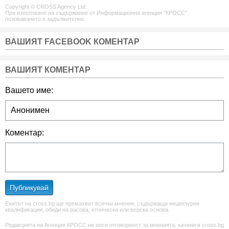
Copyright © CROSS Agency Ltd.
При използване на съдържание от Информационна агенция "КРОСС"
позоваването е задължително.
ВАШИЯТ FACEBOOK КОМЕНТАР
ВАШИЯТ КОМЕНТАР
Вашето име:
Коментар:
Публикувай
Екипът на cross.bg ще премахват всички мнения, съдържащи нецензурни
квалификации, обиди на расова, етническа или верска основа.
Редакцията на Агенция КРОСС не носи отговорност за мненията, качени в cross.bg