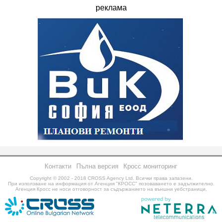
реклама
Контакти
Пълна версия
Кросс мониторинг
Copyright © 2002 - 2018
CROSS Agency Ltd.
Всички права запазени.
При използване на информация от Агенция "КРОСС" позоваването е задължително.
Агенция Кросс не носи отговорност за съдържанието на външни уебстраници.