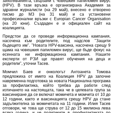
заболяванията, свързани с човешкия папиломен вирус
(HPV). В тази връзка е организирана Академия за
здравни журналисти (на 29 май), внесено е отворено
писмо до МЗ (на 31 май) и са установени
професионални връзки с Europian Cancer Organisation
(на 20 юни). Създаден е и официален сайт на
коалицията.
Предстои да се проведе информационна кампания,
насочена към родителите, под надслов "Защити
бъдещето им". "Новата НPV-ваксина, насочена срещу 9
щама на човешкия папиломен вирус, ще бъде фокус на
есенната ни информационна кампания. Нашите
експерти от РЗИ ще правят обучения на деца и
родители", уточни Тасев.
Момчил Баев и онкологът Антоанета Томова
предложиха от името на Коалиция HPV да започне
навременна подготовка за новата Национална програма
за профилактика, който трябва да работи след
изтичането на настоящата, така че в целевата група за
ваксиниране да се включат момичета и момчета от 10 до
12 години, както и ваксинацията срещу HPV да стане
задължителна за момичетата на 11 години. Илия Тасев
отговори, че това ще струва от 12 до 15 милиона лева
всяка година, и че политиките в профилактиката по