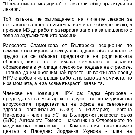
"Превантивна медицина" с лектори общопракитуващи
лекари."
Той изтъкна, че заплащането на личните лекари за
поставяне на препоръчителна ваксина е обидно ниско, и
призова МЗ да работи за изравняване на заплащането с
това за задължителните ваксини.
Радосвета Стаменкова от Българска асоциация по
семейно планиране и сексуално здраве обясни колко е
трудно да се обърнат представите на родителската
общност, която не е имала сексуално и здравно
образование в училище и лесно се поддава на страхове.
"Трябва да им обясним най-просто, че ваксината срещу
HPV е добра и че върши работа не само за момичета, но
и за момчета, а и за всяка възраст", заяви тя.
Членове на Коалиция HPV са: Радка Аргирова -
председател на Българското дружество по медицинска
вирусология; представител на офиса на световната
здравна организация (СЗО) в България; Гергана
Николова - член на УС на Българския лекарски съюз
(БЛС); Антоанета Томова - началник на Отделението по
медицинска онкология в Комплексния онкологичен
център в Пловдив; Йорданка Узунова - член на