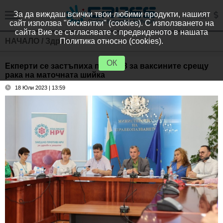
За да виждаш всички твои любими продукти, нашият
сайт използва "бисквитки" (cookies). С използването на
сайта Вие се съгласявате с предвиденото в нашата
НАЧАЛО
/
Здраве
Политика относно (cookies).
ОК
Екперти се застъпиха пред МЗ за ваксините срещу
рака на маточната шийка
18 Юли 2023 | 13:59