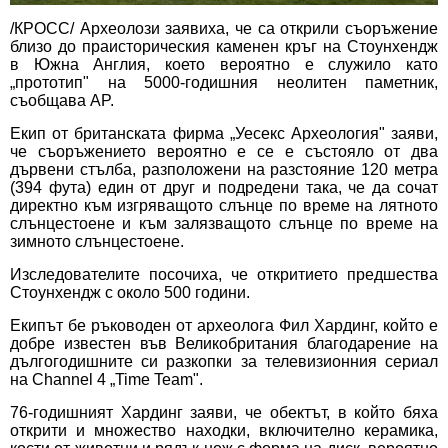
/КРОСС/ Археолози заявиха, че са открили съоръжение
близо до праисторическия каменен кръг на Стоунхендж
в Южна Англия, което вероятно е служило като
„прототип" на 5000-годишния неолитен паметник,
съобщава AP.
Екип от британската фирма „Уесекс Археология" заяви,
че съоръжението вероятно е се е състояло от два
дървени стълба, разположени на разстояние 120 метра
(394 фута) един от друг и подредени така, че да сочат
директно към изгряващото слънце по време на лятното
слънцестоене и към залязващото слънце по време на
зимното слънцестоене.
Изследователите посочиха, че откритието предшества
Стоунхендж с около 500 години.
Екипът бе ръководен от археолога Фил Хардинг, който е
добре известен във Великобритания благодарение на
дългогодишните си разкопки за телевизионния сериал
на Channel 4 „Time Team".
76-годишният Хардинг заяви, че обектът, в който бяха
открити и множество находки, включително керамика,