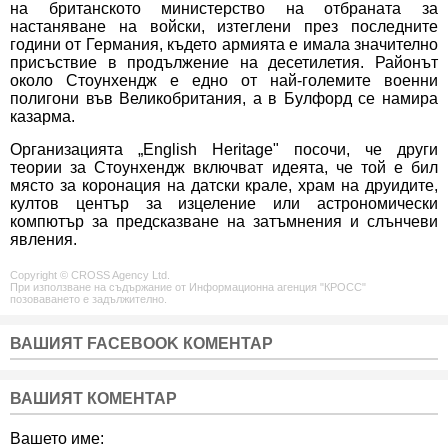
на британското министерство на отбраната за
настаняване на войски, изтеглени през последните
години от Германия, където армията е имала значително
присъствие в продължение на десетилетия. Районът
около Стоунхендж е едно от най-големите военни
полигони във Великобритания, а в Булфорд се намира
казарма.
Организацията „English Heritage" посочи, че други
теории за Стоунхендж включват идеята, че той е бил
място за коронация на датски крале, храм на друидите,
култов център за изцеление или астрономически
компютър за предсказване на затъмнения и слънчеви
явления.
Copyright © CROSS Agency Ltd.
При използване на съдържание от Информационна агенция "КРОСС"
позоваването е задължително.
ВАШИЯТ FACEBOOK КОМЕНТАР
ВАШИЯТ КОМЕНТАР
Вашето име: