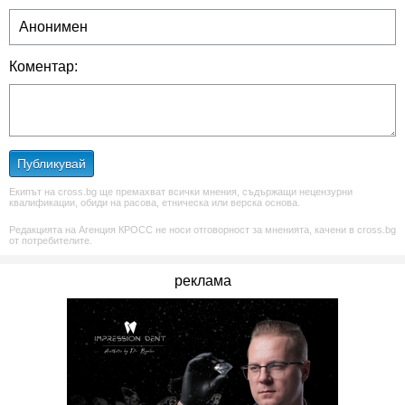
Коментар:
Публикувай
Екипът на cross.bg ще премахват всички мнения, съдържащи нецензурни
квалификации, обиди на расова, етническа или верска основа.
Редакцията на Агенция КРОСС не носи отговорност за мненията, качени в cross.bg
от потребителите.
реклама