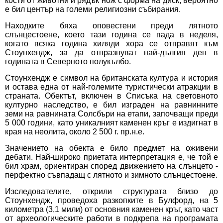
кости от животни и рядък нож с форма на диск, вероятно
е бил център на големи религиозни събирания.
Находките бяха оповестени преди лятното
слънцестоене, което тази година се пада в неделя,
когато всяка година хиляди хора се отправят към
Стоунхендж, за да отпразнуват най-дългия ден в
годината в Северното полукълбо.
Стоунхендж е символ на британската култура и история
и остава една от най-големите туристически атракции в
страната. Обектът, включен в Списъка на световното
културно наследство, е бил изграден на равнинните
земи на равнината Солсбъри на етапи, започващи преди
5 000 години, като уникалният каменен кръг е издигнат в
края на неолита, около 2 500 г. пр.н.е.
Значението на обекта е било предмет на оживени
дебати. Най-широко приетата интерпретация е, че той е
бил храм, ориентиран според движението на слънцето -
перфектно съвпадащ с лятното и зимното слънцестоене.
Изследователите, открили структурата близо до
Стоунхендж, проведоха разкопките в Булфорд, на 5
километра (3,1 мили) от основния каменен кръг, като част
от археологическите работи в подкрепа на програмата