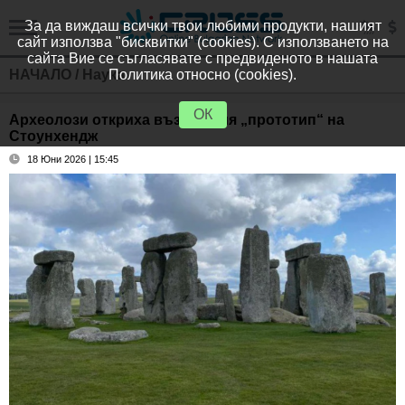
За да виждаш всички твои любими продукти, нашият
сайт използва "бисквитки" (cookies). С използването на
сайта Вие се съгласявате с предвиденото в нашата
НАЧАЛО
/
Наука
Политика относно (cookies).
ОК
Археолози откриха възможния „прототип“ на
Стоунхендж
18 Юни 2026 | 15:45