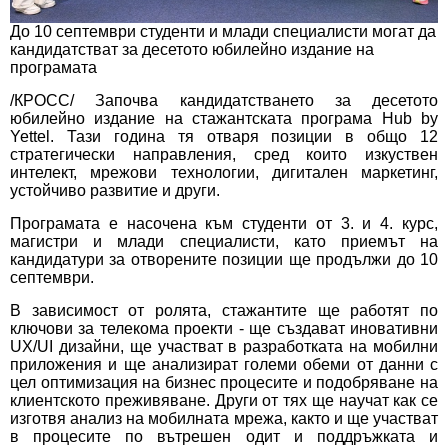
До 10 септември студенти и млади специалисти могат да
кандидатстват за десетото юбилейно издание на
програмата
/КРОСС/ Започва кандидатстването за десетото
юбилейно издание на стажантската програма Hub by
Yettel. Тази година тя отваря позиции в общо 12
стратегически направления, сред които изкуствен
интелект, мрежови технологии, дигитален маркетинг,
устойчиво развитие и други.
Програмата е насочена към студенти от 3. и 4. курс,
магистри и млади специалисти, като приемът на
кандидатури за отворените
позиции
ще продължи до 10
септември.
В зависимост от ролята, стажантите ще работят по
ключови за телекома проекти - ще създават иновативни
UX/UI дизайни, ще участват в разработката на мобилни
приложения и ще анализират големи обеми от данни с
цел оптимизация на бизнес процесите и подобряване на
клиентското преживяване. Други от тях ще научат как се
изготвя анализ на мобилната мрежа, както и ще участват
в процесите по вътрешен одит и поддръжката и