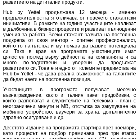
развитието на дигитални продукти.
Hub by Yettel продължава 12 месеца - именно
продължителността я отличава от повечето стажантски
инициативи. В рамките на година участниците навлизат
в дълбочина в бизнес процесите и развиват пълноценни
умения за работа. Всеки стажант разчита на постоянна
подкрепа от своя ментор - опитен професионалист,
който го напътства и му помага да развие потенциала
си. Така в края на програмата участниците имат
цялостен поглед върху дейността на компанията и са
много по-подготвени и уверени да продължат
развитието си. Това е и едно от големите предимства на
Hub by Yettel - че дава реална възможност на талантите
да бъдат наети на постоянна позиция.
Участниците в програмата получават месечно
възнаграждение, както и пълния пакет придобивки, с
които разполагат и служителите на телекома - план с
неограничени минути и MB, отстъпка за закупуване на
мобилно устройство, ваучери за храна, допълнително
здравно осигуряване и др.
Десетото издание на програмата стартира през ноември,
като процесът на подбор преминава през три етапа:
кандидатстване с автобиография или CV, телефонно