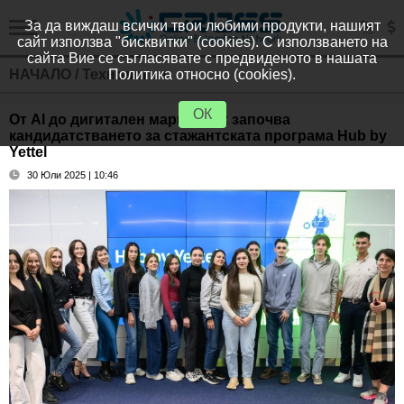
За да виждаш всички твои любими продукти, нашият
сайт използва "бисквитки" (cookies). С използването на
сайта Вие се съгласявате с предвиденото в нашата
НАЧАЛО
/
Технологии
Политика относно (cookies).
ОК
От AI до дигитален маркетинг: започва
кандидатстването за стажантската програма Hub by
Yettel
30 Юли 2025 | 10:46