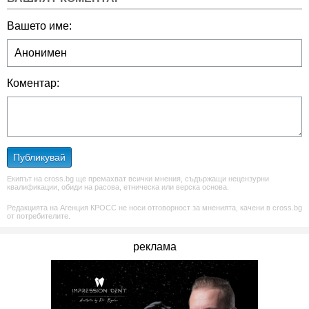
Вашето име:
Коментар:
Публикувай
Екипът на cross.bg ще премахват всички мнения, съдържащи нецензурни
квалификации, обиди на расова, етническа или верска основа.
Редакцията на Агенция КРОСС не носи отговорност за мненията, качени в cross.bg
от потребителите.
реклама