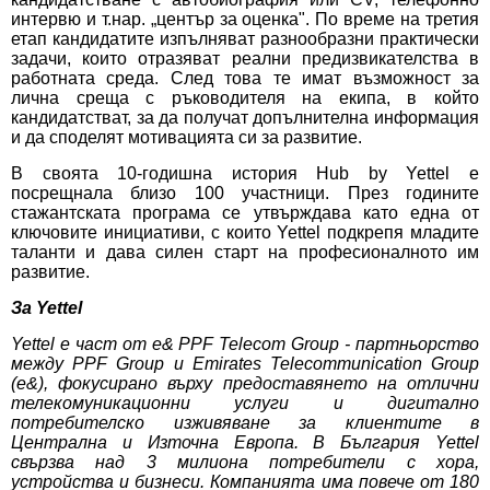
интервю и т.нар. „център за оценка". По време на третия
етап кандидатите изпълняват разнообразни практически
задачи, които отразяват реални предизвикателства в
работната среда. След това те имат възможност за
лична среща с ръководителя на екипа, в който
кандидатстват, за да получат допълнителна информация
и да споделят мотивацията си за развитие.
В своята 10-годишна история Hub by Yettel е
посрещнала близо 100 участници. През годините
стажантската програма се утвърждава като една от
ключовите инициативи, с които Yettel подкрепя младите
таланти и дава силен старт на професионалното им
развитие.
За Yettel
Yettel е част от e& PPF Telecom Group - партньорство
между PPF Group и Emirates Telecommunication Group
(e&), фокусирано върху предоставянето на отлични
телекомуникационни услуги и дигитално
потребителско изживяване за клиентите в
Централна и Източна Европа. В България Yettel
свързва над 3 милиона потребители с хора,
устройства и бизнеси. Компанията има повече от 180