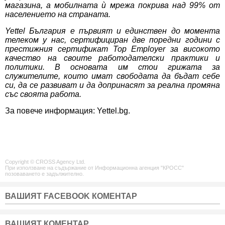
магазина, а мобилната ѝ мрежа покрива над 99% от
населението на страната.
Yettel България е първият и единствен до момента
телеком у нас, сертифициран две поредни години с
престижния сертификат Top Employer за високото
качество на своите работодателски практики и
политики. В основата им стои грижата за
служителите, които имат свободата да бъдат себе
си, да се развиват и да допринасят за реална промяна
със своята работа.
За повече информация:
Yettel.bg
.
Copyright © CROSS Agency Ltd.
При използване на съдържание от Информационна агенция "КРОСС"
позоваването е задължително.
ВАШИЯТ FACEBOOK КОМЕНТАР
ВАШИЯТ КОМЕНТАР