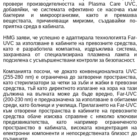
провери производителността на Plasma Care UVC,
добавяйки, че системата ефективно се насочва към
бактерии и микроорганизми, както и премахва
веществата, причиняващи миризми, създавайки по-
приятна среда в кабината.
HMG заяви, че успешно е адаптирала технологията Far-
UVC за използване в кабините на превозните средства,
като е разработила компактна, издръжлива система,
захранвана от специализирана плазмена лампа и
подсилена с усъвършенствани контроли за безопасност.
Компанията посочи, че докато конвенционалната UVC
(255-280 nm) е ограничена до затворени пространства,
като стерилизатори за четки за зъби и жабки в превозни
средства, тъй като директното излагане на хора на тази
дължина на вълната може да бъде вредно, Far-UVC
(200-230 nm) е предназначена за използване в обитаеми
среди, като болници и училища. Прилагането на Far-UVC
към отворени пространства в кабините на превозните
средства обаче изисква справяне с няколко ключови
предизвикателства, като например ограниченото
пространство в кабината, високата концентрация на
електронни компоненти и непосредствената близост до
пътниците.