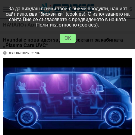
За да виждаш всички твои любими продукти, нашият
сайт използва "бисквитки" (cookies). С използването на
сайта Вие се съгласявате с предвиденото в нашата
НАЧАЛО
/
Автомобили
Политика относно (cookies).
ОК
Hyundai с нова идея за дезинфектант за кабината
„Plasma Care UVC“
03 Юли 2026 | 21:04