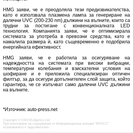
HMG заяви, че е преодоляла тези предизвикателства,
като е използвала плазмена лампа за генериране на
далечни UVC (200-230 nm) дължини на вълните, които са
трудни за постигане с конвенционалната LED
технология. Компанията заяви, че е оптимизирала
системата за употреба в превозни средства, като е
намалила размера ѝ, като същевременно е подобрила
енергийната ефективност.
HMG заяви, че е работила за осигуряване на
надеждността на системата при високи вибрации,
температурни колебания и взискателни условия на
шофиране и е приложила специализиран оптичен
филтър, за да осигури допълнителен слой защита, който
гарантира, че се излъчват само далечни UVC дължини
на вълните.
*Източник:
auto-press.net
Copyright © CROSS Agency Ltd.
При използване на съдържание от Информационна агенция "КРОСС"
позоваването е задължително.