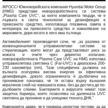
/КРОСС/ Южнокорейската компания Hyundai Motor Group
(HMG) представи новоразработената си система
„Plasma Care UVC", за която компанията твърди, че е
първата в света технология за дезинфекция в
превозното средство, използваща плазмена лампа в
интериора на превозното средство и намаляване на
миризмите, дори когато в него има пътници.
Автомобилният производител сочи, че „за разлика от
конвенционалните ултравиолетови системи за
стерилизация, които могат да представляват риск за
кожата и очите чрез директно излагане,
новоразработената Plasma Care UVC на HMG използва
ултравиолетова светлина C (Far-UVC) в диапазона 200-
230 нанометра (nm). Тази специфична дължина на
вълната осигурява висока енергия за ефективна
дезинфекция, докато ограничената ѝ дълбочина на
проникване означава, че тя остава върху външния
кератинов слой на човешката кожа, без да достига до по-
дълбоките слоеве. Бактериите и вирусите нямат тази
защитна бариера, което позволява на далечната UVC
светлина да проникне и да унищожи тяхната ДНК."
Компанията заяви, че е провела цялостни тестове, за да