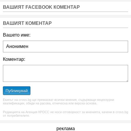
ВАШИЯТ FACEBOOK КОМЕНТАР
ВАШИЯТ КОМЕНТАР
Вашето име:
Коментар:
Публикувай
Екипът на cross.bg ще премахват всички мнения, съдържащи нецензурни
квалификации, обиди на расова, етническа или верска основа.
Редакцията на Агенция КРОСС не носи отговорност за мненията, качени в cross.bg
от потребителите.
реклама