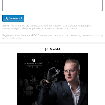
Публикувай
Екипът на cross.bg ще премахват всички мнения, съдържащи нецензурни
квалификации, обиди на расова, етническа или верска основа.
Редакцията на Агенция КРОСС не носи отговорност за мненията, качени в cross.bg
от потребителите.
реклама