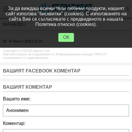
За да виждаш всички твои любими продукти, нашият
сайт използва "бисквитки" (cookies). С използването на
сайта Вие се съгласявате с предвиденото в нашата
НАЧАЛО
/
Политика относно (cookies).
ОК
07 Август 2026 | 01:50
Copyright © CROSS Agency Ltd.
При използване на съдържание от Информационна агенция "КРОСС"
позоваването е задължително.
ВАШИЯТ FACEBOOK КОМЕНТАР
ВАШИЯТ КОМЕНТАР
Вашето име:
Коментар: