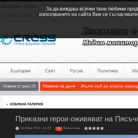
България - Русия
|
Cross мониторинг
Контакти
|
Реклама
|
За да виждаш всички твои любими продук
използването на сайта Вие се съгласявате
07 Авг 2026 |
11:03:31
USD / BGN
1.1542
GBP / BGN
0.
Времето:
София
0°C
България
Свят
Русия
Политика
Ик
Новина на деня
Жълт код за опасни горещ
Новини от днес 25
ИЗБРАНА ГАЛЕРИЯ
Приказни герои оживяват на Пясъч
15 Юли 2021 | 11:23
Коментара
0