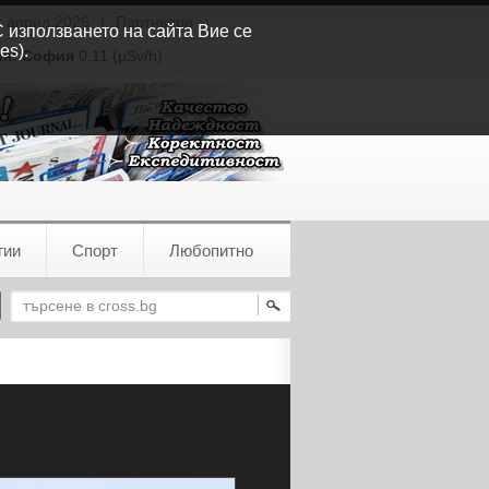
т април 2026
|
Партньори
С използването на сайта Вие се
es).
ия:
София
0.11 (µSv/h)
гии
Спорт
Любопитно