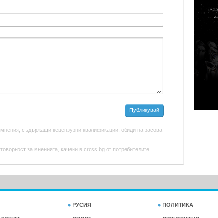
Публикувай
 мнения, съдържащи нецензурни квалификации, обиди на расова,
оворност за мненията, качени в cross.bg от потребителите.
РУСИЯ
ПОЛИТИКА