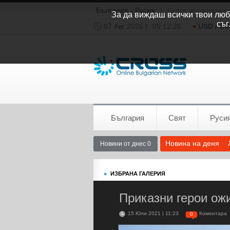
България - Русия
|
Cross мониторинг
За да виждаш всички твои люби
съг
07 Авг 2026 |
05:12:27
USD / B
Времето:
София
0°C
България
Свят
Руси
Новина на деня
Новини от днес 0
ИЗБРАНА ГАЛЕРИЯ
Приказни герои ож
15 Юли 2021 | 11:23
Коментара
0