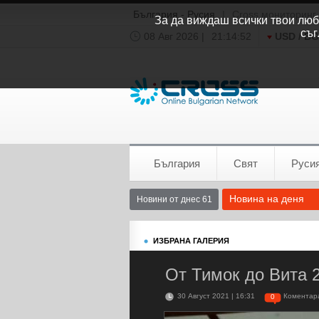
България - Русия
|
Cross мониторинг
За да виждаш всички твои люби
съг
08 Авг 2026 |
21:14:53
USD / B
Времето:
София
0°C
България
Свят
Руси
Новина на деня
Новини от днес 61
ИЗБРАНА ГАЛЕРИЯ
От Тимок до Вита 
30 Август 2021 | 16:31
Коментар
0