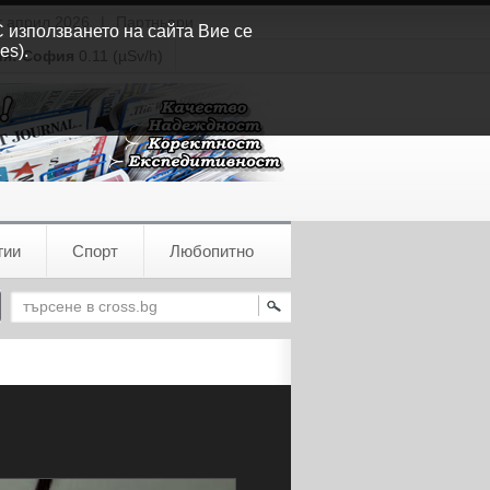
т април 2026
|
Партньори
С използването на сайта Вие се
es).
ия:
София
0.11 (µSv/h)
гии
Спорт
Любопитно