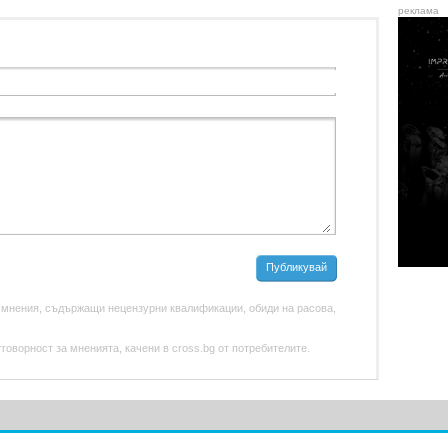
реклама
Публикувай
 мнения, съдържащи нецензурни квалификации, обиди на расова,
оворност за мненията, качени в cross.bg от потребителите.