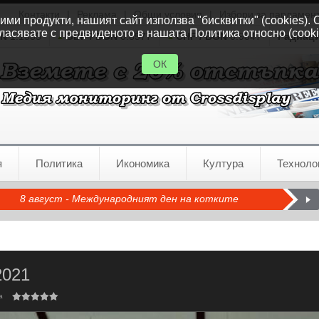
Контакти
|
Реклама
|
Общи условия
|
Избори за парламен
ми продукти, нашият сайт използва "бисквитки" (cookies). 
ласявате с предвиденото в нашата Политика относно (cooki
GN
1.1535
GBP / BGN
0.8577
CHF / BGN
0.9347
Радиац
ОК
я
Политика
Икономика
Култура
Техноло
8 август - Международният ден на котките
2021
а