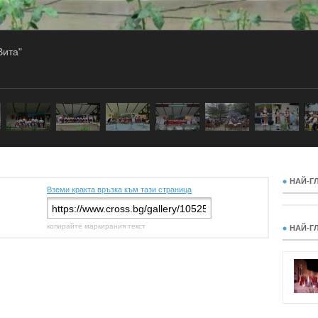
Вита"
НАЙ-Г
Вземи кракта връзка към тази страница
копирайте маркирания текст
НАЙ-Г