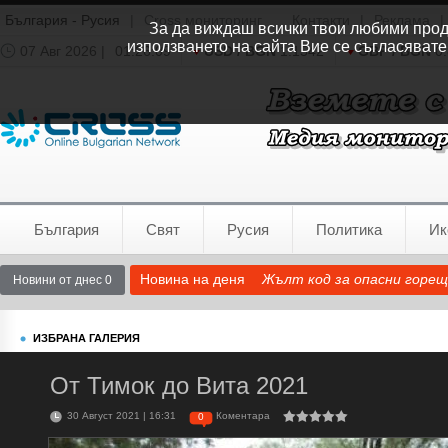
България - Русия
|
Cross мониторинг
Контакти
|
Реклама
|
За да виждаш всички твои любими продук
използването на сайта Вие се съгласявате
07 Авг 2026 |
01:26:10
USD / BGN
1.1542
GBP / BGN
0.
Времето:
София
0°C
България
Свят
Русия
Политика
Ик
Новина на деня
Жълт код за опасни горещ
Новини от днес 0
ИЗБРАНА ГАЛЕРИЯ
От Тимок до Вита 2021
30 Август 2021 | 16:31
Коментара
0