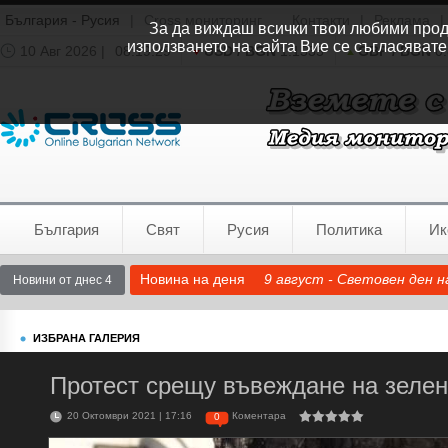
България - Русия
|
Cross мониторинг
Контакти
|
Реклама
|
За да виждаш всички твои любими продук
използването на сайта Вие се съгласявате
10 Авг 2026 |
08:19:30
USD / BGN
1.1535
GBP / BGN
0.
Времето:
София
0°C
България
Свят
Русия
Политика
Ик
Новина на деня
9 август - Световен ден 
Новини от днес 4
ИЗБРАНА ГАЛЕРИЯ
Протест срещу въвеждане на зеле
20 Октомври 2021 | 17:16
Коментара
0