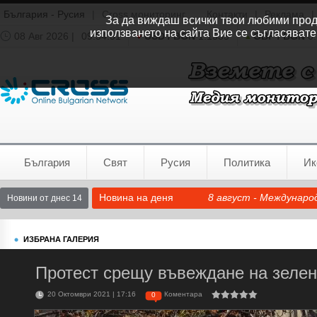
България - Русия
|
Cross мониторинг
Контакти
|
Реклама
|
За да виждаш всички твои любими продук
използването на сайта Вие се съгласявате
08 Авг 2026 |
09:54:52
USD / BGN
1.1535
GBP / BGN
0.
Времето:
София
0°C
България
Свят
Русия
Политика
Ик
Новина на деня
8 август - Междунаро
Новини от днес 14
ИЗБРАНА ГАЛЕРИЯ
Протест срещу въвеждане на зеле
20 Октомври 2021 | 17:16
Коментара
0