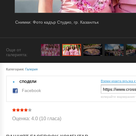
Снимки: Фото кадър Студио, гр. Казанлък
Още от
галерията:
Категория:
Галерия
Вземи кракта връзка к
СПОДЕЛИ
Facebook
копирайте маркирания 
Оценка: 4.0 (10 гласа)