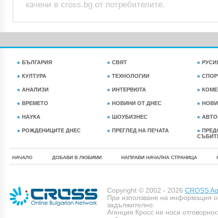
качени в cross.bg от потребителите.
БЪЛГАРИЯ
СВЯТ
РУСИ
КУЛТУРА
ТЕХНОЛОГИИ
СПОР
АНАЛИЗИ
ИНТЕРВЮТА
КОМЕ
ВРЕМЕТО
НОВИНИ ОТ ДНЕС
НОВИ
НАУКА
ШОУБИЗНЕС
АВТО
РОЖДЕНИЦИТЕ ДНЕС
ПРЕГЛЕД НА ПЕЧАТА
ПРЕД
СЪБИТ
НАЧАЛО
ДОБАВИ В ЛЮБИМИ
НАПРАВИ НАЧАЛНА СТРАНИЦА
Copyright © 2002 - 2026
CROSS Age
При използване на информация о
задължително.
Агенция Кросс не носи отговорно