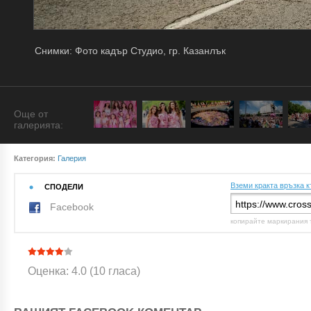
Снимки: Фото кадър Студио, гр. Казанлък
Още от
галерията:
Категория:
Галерия
Вземи кракта връзка к
СПОДЕЛИ
Facebook
копирайте маркирания 
Оценка: 4.0 (10 гласа)