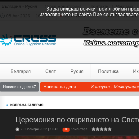
България - Русия
|
Cross мониторинг
Контакти
|
Реклама
|
За да виждаш всички твои любими продук
използването на сайта Вие се съгласявате
08 Авг 2026 |
16:39:50
USD / BGN
1.1535
GBP / BGN
0.
Времето:
София
0°C
България
Свят
Русия
Политика
Ик
Новина на деня
8 август - Междунаро
Новини от днес 47
ИЗБРАНА ГАЛЕРИЯ
Церемония по откриването на Свет
20 Ноември 2022 | 19:42
Коментара
0