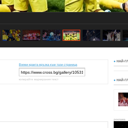
НАЙ-Г
Вземи кракта връзка към тази страница
копирайте маркирания текст
НАЙ-Г
реклама