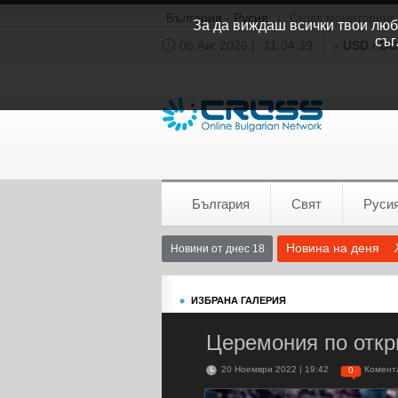
България - Русия
|
Cross мониторинг
За да виждаш всички твои люби
съг
06 Авг 2026 |
11:04:40
USD / B
Времето:
София
0°C
България
Свят
Руси
Новина на деня
Новини от днес 18
ИЗБРАНА ГАЛЕРИЯ
Церемония по откр
20 Ноември 2022 | 19:42
Комент
0