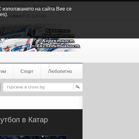
т април 2026
|
Партньори
С използването на сайта Вие се
es).
ия:
София
0.11 (µSv/h)
гии
Спорт
Любопитно
утбол в Катар