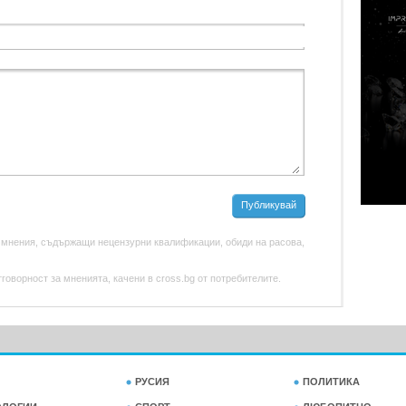
Публикувай
 мнения, съдържащи нецензурни квалификации, обиди на расова,
оворност за мненията, качени в cross.bg от потребителите.
РУСИЯ
ПОЛИТИКА