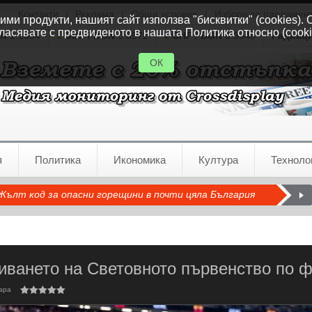
Контакти
|
Реклама
|
Общи условия
|
Избори за парламен
ми продукти, нашият сайт използва "бисквитки" (cookies). 
ласявате с предвиденото в нашата Политика относно (cooki
GN
1.1554
GBP / BGN
0.8572
CHF / BGN
0.9345
Радиац
ОК
я
Политика
Икономика
Култура
Техноло
Жълт код за опасни горещини в почти цяла България
иването на Световното първенство по ф
ара