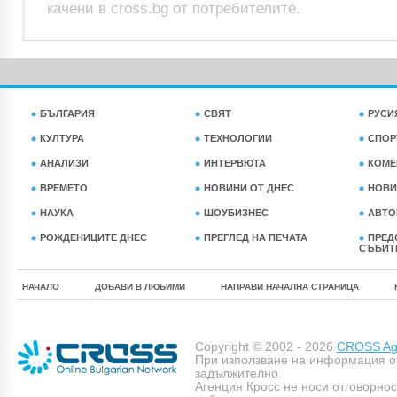
качени в cross.bg от потребителите.
БЪЛГАРИЯ
СВЯТ
РУСИ
КУЛТУРА
ТЕХНОЛОГИИ
СПОР
АНАЛИЗИ
ИНТЕРВЮТА
КОМЕ
ВРЕМЕТО
НОВИНИ ОТ ДНЕС
НОВИ
НАУКА
ШОУБИЗНЕС
АВТО
РОЖДЕНИЦИТЕ ДНЕС
ПРЕГЛЕД НА ПЕЧАТА
ПРЕД
СЪБИТ
НАЧАЛО
ДОБАВИ В ЛЮБИМИ
НАПРАВИ НАЧАЛНА СТРАНИЦА
Copyright © 2002 - 2026
CROSS Age
При използване на информация о
задължително.
Агенция Кросс не носи отговорно