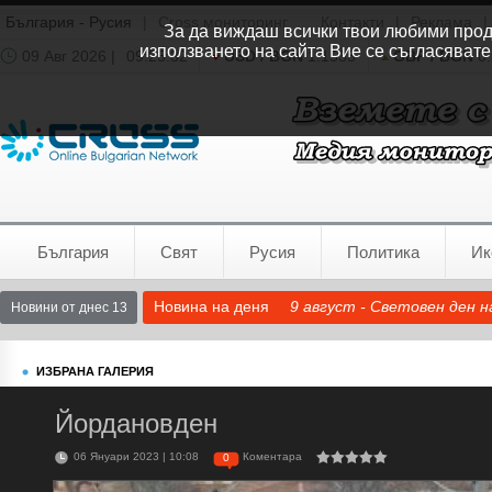
България - Русия
|
Cross мониторинг
Контакти
|
Реклама
|
За да виждаш всички твои любими продук
използването на сайта Вие се съгласявате
09 Авг 2026 |
09:25:32
USD / BGN
1.1535
GBP / BGN
0.
Времето:
София
0°C
България
Свят
Русия
Политика
Ик
Новина на деня
9 август - Световен ден 
Новини от днес 13
ИЗБРАНА ГАЛЕРИЯ
Йордановден
06 Януари 2023 | 10:08
Коментара
0