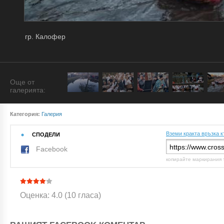
гр. Калофер
Още от
галерията:
Категория:
Галерия
Вземи кракта връзка к
СПОДЕЛИ
Facebook
копирайте маркирания 
Оценка: 4.0 (10 гласа)