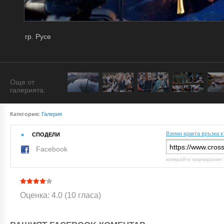
гр. Русе
Още от
галерията:
Категория:
Галерия
Вземи кракта връзка к
СПОДЕЛИ
Facebook
копирайте маркирания 
Оценка: 4.0 (10 гласа)