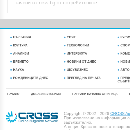
качени в cross.bg от потребителите.
БЪЛГАРИЯ
СВЯТ
РУСИ
КУЛТУРА
ТЕХНОЛОГИИ
СПОР
АНАЛИЗИ
ИНТЕРВЮТА
КОМЕ
ВРЕМЕТО
НОВИНИ ОТ ДНЕС
НОВИ
НАУКА
ШОУБИЗНЕС
АВТО
РОЖДЕНИЦИТЕ ДНЕС
ПРЕГЛЕД НА ПЕЧАТА
ПРЕД
СЪБИТ
НАЧАЛО
ДОБАВИ В ЛЮБИМИ
НАПРАВИ НАЧАЛНА СТРАНИЦА
Copyright © 2002 - 2026
CROSS Age
При използване на информация о
задължително.
Агенция Кросс не носи отговорно