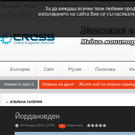
България - Русия
|
Cross мониторинг
Контакти
|
Реклама
|
За да виждаш всички твои любими продук
използването на сайта Вие се съгласявате
07 Авг 2026 |
02:52:14
USD / BGN
1.1542
GBP / BGN
0.
Времето:
София
0°C
България
Свят
Русия
Политика
Ик
Новина на деня
Жълт код за опасни горещ
Новини от днес 0
ИЗБРАНА ГАЛЕРИЯ
Йордановден
06 Януари 2023 | 10:08
Коментара
0