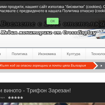
Контакти
|
Реклама
|
Общи условия
|
Избори за парламен
ми продукти, нашият сайт използва "бисквитки" (cookies). 
ласявате с предвиденото в нашата Политика относно (cooki
GN
1.1535
GBP / BGN
0.8577
CHF / BGN
0.9347
Радиац
ОК
я
Политика
Икономика
Култура
Техноло
Жълт код за опасни горещини в почти цяла България
и виното - Трифон Зарезан!
тара