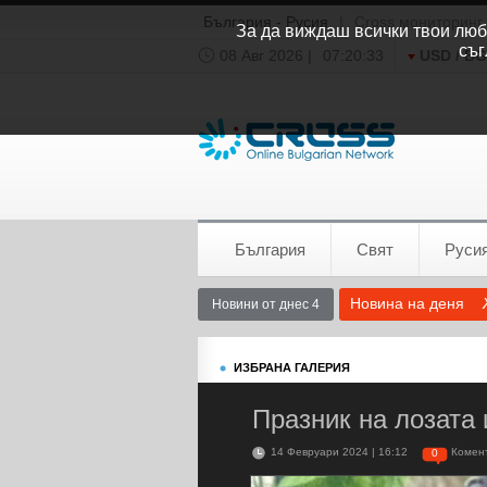
България - Русия
|
Cross мониторинг
За да виждаш всички твои люби
съг
08 Авг 2026 |
07:20:34
USD / B
Времето:
София
0°C
България
Свят
Руси
Новина на деня
Новини от днес 4
ИЗБРАНА ГАЛЕРИЯ
Празник на лозата 
14 Февруари 2024 | 16:12
Комен
0