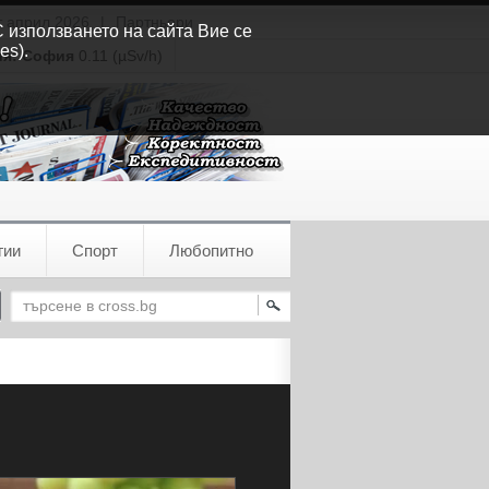
т април 2026
|
Партньори
С използването на сайта Вие се
es).
ия:
София
0.11 (µSv/h)
гии
Спорт
Любопитно