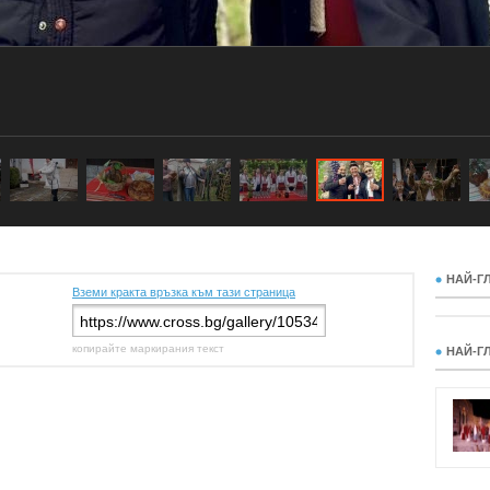
НАЙ-Г
Вземи кракта връзка към тази страница
копирайте маркирания текст
НАЙ-Г