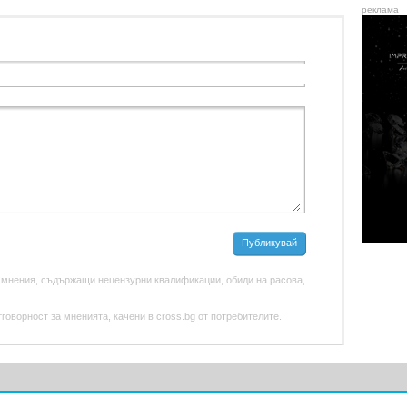
реклама
Публикувай
 мнения, съдържащи нецензурни квалификации, обиди на расова,
оворност за мненията, качени в cross.bg от потребителите.