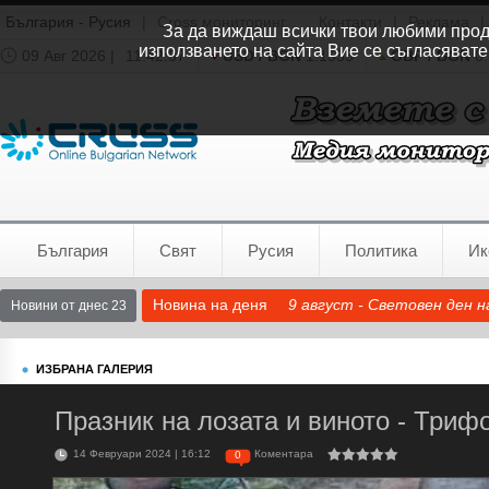
България - Русия
|
Cross мониторинг
Контакти
|
Реклама
|
За да виждаш всички твои любими продук
използването на сайта Вие се съгласявате
09 Авг 2026 |
11:42:38
USD / BGN
1.1535
GBP / BGN
0.
Времето:
София
0°C
България
Свят
Русия
Политика
Ик
Новина на деня
9 август - Световен ден 
Новини от днес 23
ИЗБРАНА ГАЛЕРИЯ
Празник на лозата и виното - Триф
14 Февруари 2024 | 16:12
Коментара
0