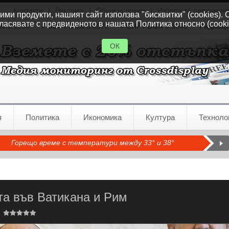
Контакти
|
Реклама
|
Общи условия
|
Избори за парламен
ми продукти, нашият сайт използва "бисквитки" (cookies). 
ласявате с предвиденото в нашата Политика относно (cooki
GN
1.1554
GBP / BGN
0.8572
CHF / BGN
0.9345
Радиац
ОК
я
Политика
Икономика
Култура
Техноло
Горещо време с температури между 33° и 38°
та във Ватикана и Рим