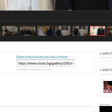
НАЙ-Г
Вземи кракта връзка към тази страница
копирайте маркирания текст
НАЙ-Г
реклама