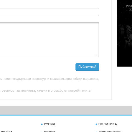
Публикувай
 мнения, съдържащи нецензурни квалификации, обиди на расова,
оворност за мненията, качени в cross.bg от потребителите.
РУСИЯ
ПОЛИТИКА