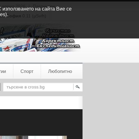
т април 2026
|
Партньори
С използването на сайта Вие се
es).
ия:
София
0.11 (µSv/h)
гии
Спорт
Любопитно