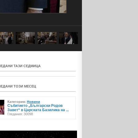
ЛЕДАНИ ТАЗИ СЕДМИЦА
ЛЕДАНИ ТОЗИ МЕСЕЦ
Категория:
Новини
Събитието „Български Родов
Завет“ в Царската Базилика на ...
Гледания: 30098