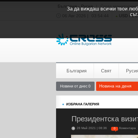
България - Русия
|
Cross мониторинг
За да виждаш всички твои люби
съг
06 Авг 2026 |
03:54:44
USD / B
Времето:
София
0°C
България
Свят
Руси
Новина на деня
Новини от днес 0
ИЗБРАНА ГАЛЕРИЯ
Президентска визи
28 Май 2021 | 08:36
Коментара
0