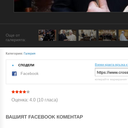
Още от
галерията:
Категория:
Галерия
Вземи кракта връзка к
СПОДЕЛИ
Facebook
копирайте маркирания 
Оценка: 4.0 (10 гласа)
ВАШИЯТ FACEBOOK КОМЕНТАР