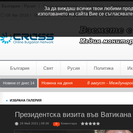
България - Русия
|
Cross мониторинг
Контакти
|
Реклама
|
За да виждаш всички твои любими продук
използването на сайта Вие се съгласявате
08 Авг 2026 |
09:51:07
USD / BGN
1.1535
GBP / BGN
0.
Времето:
София
0°C
България
Свят
Русия
Политика
Ик
Новина на деня
8 август - Междунаро
Новини от днес 14
ИЗБРАНА ГАЛЕРИЯ
Президентска визита във Ватикана
28 Май 2021 | 08:36
Коментара
0