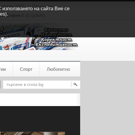
т април 2026
|
Партньори
С използването на сайта Вие се
es).
ия:
София
0.11 (µSv/h)
гии
Спорт
Любопитно