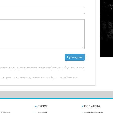
Публикувай
 мнения, съдържащи нецензурни квалификации, обиди на расова,
оворност за мненията, качени в cross.bg от потребителите.
РУСИЯ
ПОЛИТИКА