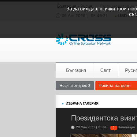
България - Русия
|
Cross мониторинг
За да виждаш всички твои люби
съг
06 Авг 2026 |
05:49:32
USD / B
Времето:
София
0°C
България
Свят
Руси
Новина на деня
Новини от днес 0
ИЗБРАНА ГАЛЕРИЯ
Президентска визи
28 Май 2021 | 08:36
Коментара
0