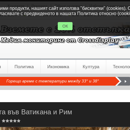
Контакти
|
Реклама
|
Общи условия
|
Избори за парламен
ми продукти, нашият сайт използва "бисквитки" (cookies). 
ласявате с предвиденото в нашата Политика относно (cooki
GN
1.1554
GBP / BGN
0.8572
CHF / BGN
0.9345
Радиац
ОК
я
Политика
Икономика
Култура
Техноло
Горещо време с температури между 33° и 38°
та във Ватикана и Рим